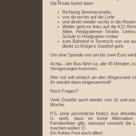
Die Route fuehrt dann
Richtung
Seminarstraße
,
von da rechts auf die
Lohe
und direkt wieder rechts in die
Reuter
Weiter geht es links auf die
K11 Rich
Allee, Heidgrabener Straße, Ueter
Schule in Heidgraben
vorbei
zum Bahnhof in Tornesch von wo aus 
direkt zu Krögers Gasthof geht.
Um eine Spende von ein bis zwei Euro wird 
Achja…der Bus fährt ca. alle 45 Minuten, k
Verögerungen kommen.
Wer mit will einfach an den Wegesrand ste
Ihr werdet dann eingesammelt!
Noch Fragen?
Viele Grueße auch wieder von Jo und euc
Woche.
P.S. (eine persönliche Notiz): Aus aktuel
U. weiß, dass es
keine
Alternative
Familienfeier gibt, niemand versteht die 
machen wollen 🙂
Ein frohes Fest euch allen!