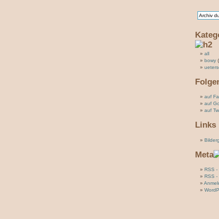
Kateg
all
bowy
(
ueter
Folge
auf F
auf G
auf Twi
Links
Bilder
Meta
RSS - 
RSS -
Anmel
WordP