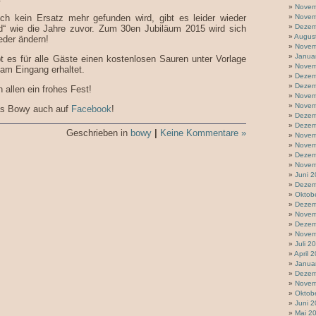
Novem
ch kein Ersatz mehr gefunden wird, gibt es leider wieder
Novem
Dezem
“ wie die Jahre zuvor. Zum 30en Jubiläum 2015 wird sich
Augus
eder ändern!
Novem
Janua
bt es für alle Gäste einen kostenlosen Sauren unter Vorlage
Novem
r am Eingang erhaltet.
Dezem
Dezem
allen ein frohes Fest!
Novem
Novem
das Bowy auch auf
Facebook
!
Dezem
Dezem
Geschrieben in
bowy
|
Keine Kommentare »
Novem
Novem
Dezem
Novem
Juni 
Dezem
Oktob
Dezem
Novem
Dezem
Novem
Juli 2
April 
Janua
Dezem
Novem
Oktob
Juni 
Mai 2