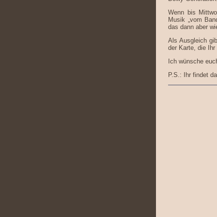
Wenn bis Mittwo
Musik „vom Band
das dann aber wi
Als Ausgleich gi
der Karte, die Ih
Ich wünsche euch 
P.S.: Ihr findet 