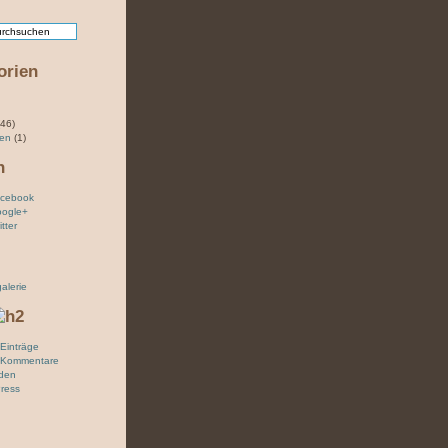
orien
46)
sen
(1)
n
acebook
oogle+
tter
galerie
Einträge
 Kommentare
den
ress