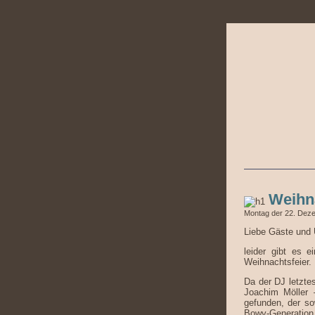
Weihn
Montag der 22. Dez
Liebe Gäste und
leider gibt es 
Weihnachtsfeier.
Da der DJ letztes
Joachim Möller 
gefunden, der so
Bowy-Generation