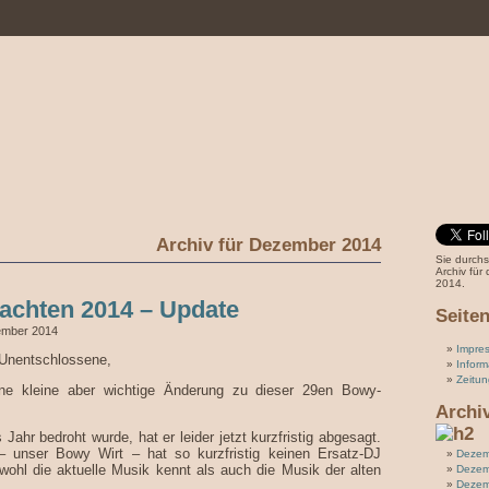
Archiv für Dezember 2014
Sie durch
Archiv fü
2014.
achten 2014 – Update
Seite
ember 2014
Impre
 Unentschlossene,
Inform
Zeitun
eine kleine aber wichtige Änderung zu dieser 29en Bowy-
Archi
 Jahr bedroht wurde, hat er leider jetzt kurzfristig abgesagt.
– unser Bowy Wirt – hat so kurzfristig keinen Ersatz-DJ
Dezem
wohl die aktuelle Musik kennt als auch die Musik der alten
Dezem
.
Dezem