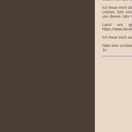
Ich freue mich üb
Letztes Jahr si
uns dieses Jahr 
Lasst uns ge
https://www.fac
Ich freue mich eu
Habt eine schöne
Jo