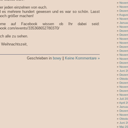
Novem
er jeden einzelnen von euch.
Novem
Dezem
nd es mehrere hundert gewesen und es war so schön. Lasst
Augus
noch größer machen!
Novem
Janua
rne auf Facebook wissen ob Ihr dabei seid:
Novem
ebook.com/events/335368652780370/
Dezem
Dezem
ch alle zu sehen.
Novem
Novem
 Weihnachtszeit,
Dezem
Dezem
Novem
Geschrieben in
bowy
|
Keine Kommentare »
Novem
Dezem
Novem
Juni 
Dezem
Oktob
Dezem
Novem
Dezem
Novem
Juli 2
April 
Janua
Dezem
Novem
Oktob
Juni 
Mai 2