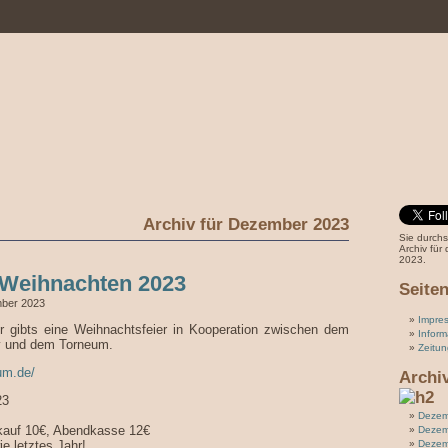
Archiv für Dezember 2023
Sie durch
Archiv fü
2023.
Weihnachten 2023
Seite
mber 2023
Impre
r gibts eine Weihnachtsfeier in Kooperation zwischen dem
Inform
 und dem Torneum.
Zeitun
eum.de/
Archi
23
Dezem
erkauf 10€, Abendkasse 12€
Dezem
e letztes Jahr!
Dezem