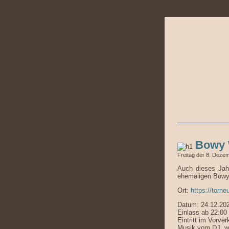
Bowy 
Freitag der 8. Deze
Auch dieses Jah
ehemaligen Bowy
Ort:
https://torn
Datum: 24.12.20
Einlass ab 22:00
Eintritt im Vorv
Musik vom DJ, wi