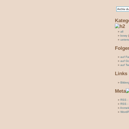
Kateg
all
bowy
(
ueter
Folge
auf F
auf G
auf Twi
Links
Bilder
Meta
RSS - 
RSS -
Anmel
WordP