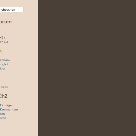
orien
46)
sen
(1)
n
acebook
oogle+
tter
galerie
Einträge
 Kommentare
den
ress