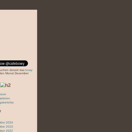
suchen derzeit das
bowy
r den Monat Dezember
n
ssum
ationen
gsberichte
v
ber 2024
ber 2023
ber 2022