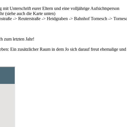
g mit Unterschrift eurer Eltern und eine volljährige Aufsichtsperson
ahr (siehe auch die Karte unten)
enstraße -> Reuterstraße -> Heidgraben -> Bahnhof Tornesch -> Torn
h zum letzten Jahr!
eben: Ein zusätzlicher Raum in dem Jo sich darauf freut ehemalige u